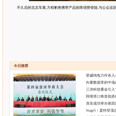
不久后的北京车展
,方程豹
将携带产品矩阵强势登陆,
与公众近
今日推荐
荣威纯电力作杀入A
向量数据库的中场战事
三沛科技重金引入
阿维塔12将首批
淮安成功举办第四
Stage5︱盖特