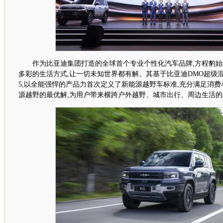
作为比亚迪集团打造的全球首个专业个性化汽车品牌,方程豹
多彩的生活方式,让一切未知世界都有解。其基于比亚迪
DMO
超级
5
,以全
能
强悍的产品力首次定义了新能源越野车标准,充分满足消费
源越野的最优解,为用户带来横跨户外越野、城市出行、周边生活