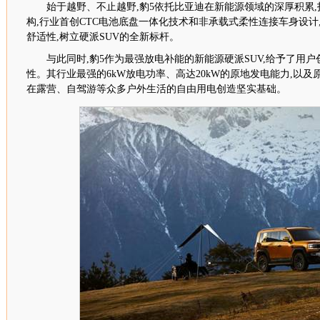
始于越野、不止越野,豹
5
依托比亚迪在新能源领域的深厚积累,
构,行业首创
CTC
电池底盘一体化技术和非承载式柔性连接车身设计
舒适性,树立硬派
SUV
的全新标杆。
与此同时,豹
5
作为最强放电补能的新能源硬派
SUV
,给予了用
性。其行业最强的
6kW
放电功率、高达
20kW
的原地发电能力,以及
在露营、自驾游等众多户外生活的自由用电创造坚实基础。