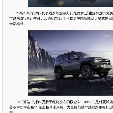
“
5
所不能”的豹
5
,代表着新能源越野的最优解,是生活和远方完
市以来,豹
5
累计交付近
2
万辆,连续
3
个月稳居中国新能源大梁式硬派
全新标杆。
“
8
方通达”的豹
8
,脱胎于此前发布的概念车
SUPER 8
,是对硬派旗
荟萃科幻宇宙精华,塑造极具未来感、力量感与威严感的旗舰标杆,
想。