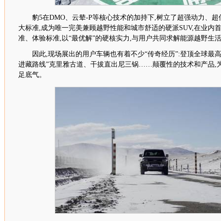
豹
5
在
DMO
、云辇
-P
等核心技术的加持下,树立了超强动力、超
大标准,成为唯一完美兼顾越野性能和城市舒适的硬派
SUV
,在业内
准、体验标准,以“最优解”的硬核实力,与用户共同求解能源越野生
因此,现场展出的用户车辆也有着不少“传奇经历”:登顶全球最
进藏路线”克里雅古道、干拔直出尼三锅……颠覆性的技术和产品,
足底气。