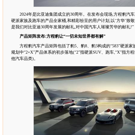
2024
年是比亚迪集团成立的
30
周年。在发布会现场,方程豹汽车
硬派家族及
跑车
的产品全家桶,和精彩纷呈的用户
计划
,以‘方华’致敬
是我们对比亚迪
30
周年发展的献礼,
对中国汽车人
璀璨
芳华的献礼
!”
产品矩阵发布:
方程豹
让“一切未知世界都有解”
方程豹汽车产品矩阵包括了豹
5
、豹
8
、豹
3
构成的“
583
”硬派家
规划中“
2+X
”产品体系的初步落地(“
2
”指硬派
SUV
、跑车,“
X
”指方
他汽车品类)。