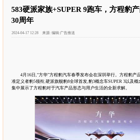
583硬派家族+SUPER 9跑车，方程
30周年
2024-04-17 12:28 来源: 编辑:广告推送
4
月
16
日,“方华”方程豹汽车春季发布会在深圳举行。方程豹产
准定义者豹
5
领衔,硬派旗舰豹
8
全球首发,豹
3
概念车
SUPER 3
以及概
集中展示了方程豹对于汽车产品形态与用户生活的全新求解。