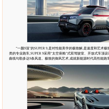
“一颜
9
顶”的
SUPER 9
,是对
性能美学
的极致解,是速度和艺术极
类的专业跑车,
SUPER 9
采用“太空座舱”式双驾驶室、开放式车顶设
曲线勾勒多达
9
条风道。极致的御风艺术,成就新能源时代高性能跑