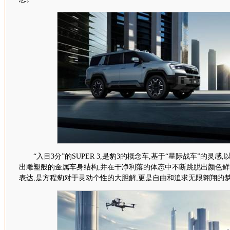
“入目
3
分”的
SUPER 3
,是豹
3
的概念车,基于“星际战车”的灵感,
出
雕塑般
的金属车身结构,并在干净利落的体态中不断跳脱出颜色鲜
表达,是
方程豹对于
灵动个性的大胆解,更是自由和追求无限翱翔的