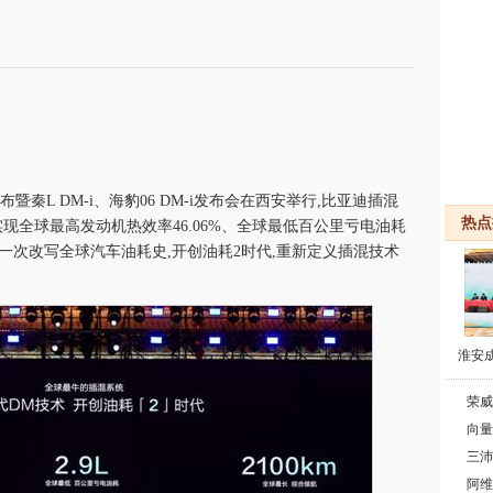
布暨秦L DM-i、海豹06 DM-i发布会在西安举行,比亚迪插混
热点
现全球最高发动机热效率46.06%、全球最低百公里亏电油耗
里,再一次改写全球汽车油耗史,开创油耗2时代,重新定义插混技术
淮安
华商
荣威
向量
三沛
阿维