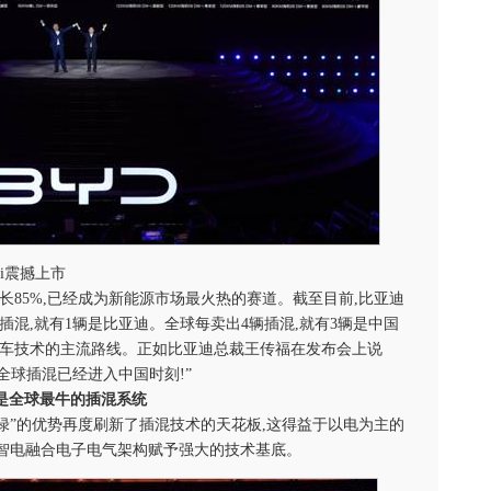
M-i震撼上市
增长85%,已经成为新能源市场最火热的赛道。截至目前,比亚迪
辆插混,就有1辆是比亚迪。全球每卖出4辆插混,就有3辆是中国
汽车技术的主流路线。正如比亚迪总裁王传福在发布会上说
全球插混已经进入中国时刻!”
是全球最牛的插混系统
绿”的优势再度刷新了插混技术的天花板,这得益于以电为主的
智电融合电子电气架构赋予强大的技术基底。