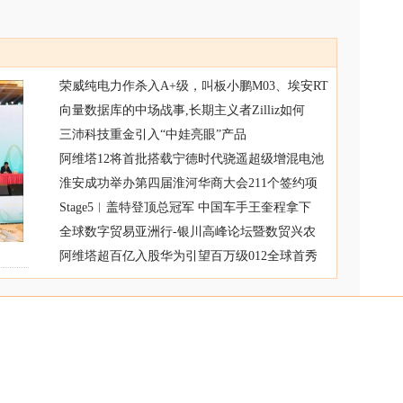
荣威纯电力作杀入A+级，叫板小鹏M03、埃安RT
向量数据库的中场战事,长期主义者Zilliz如何
三沛科技重金引入“中娃亮眼”产品
阿维塔12将首批搭载宁德时代骁遥超级增混电池
淮安成功举办第四届淮河华商大会211个签约项
Stage5︱盖特登顶总冠军 中国车手王奎程拿下
全球数字贸易亚洲行-银川高峰论坛暨数贸兴农
阿维塔超百亿入股华为引望百万级012全球首秀