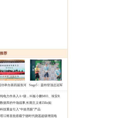
推荐
成功举办第四届淮河
Stage5︱盖特登顶总冠军
大会211个签约项目
中国车手王奎程拿下蓝
纯电力作杀入A+级，叫板小鹏M03、埃安R
总投资
衫！
数据库的中场战事,长期主义者Zilliz如
科技重金引入“中娃亮眼”产品
塔12将首批搭载宁德时代骁遥超级增混电