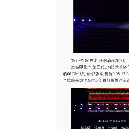
第五代DM技术 开创油耗2时代
发布即量产,第五代DM技术首搭车型秦
豹06 DM-i共推出5版本,售价9.9
合续航是燃油车的3倍,将颠覆燃油车