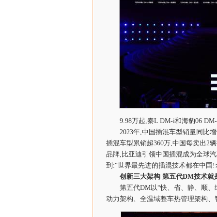
9.98万起,秦L DM-i和海豹06 D
2023年,中国插混车型销量同比
插混车型累销超360万,中国每卖出2
品牌,比亚迪引领中国插混成为全球
到:“世界最先进的插混技术都在中国!
创新三大架构
第五代
DM
技术就
第五代DM以“快、省、静、顺、
动力架构、全温域整车热管理架构、