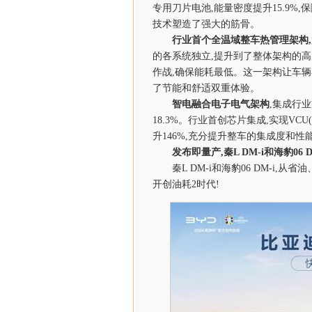
专用刀片电池,能量密度提升15.9%,
技术塑造了强大的筋骨。
行业首个全温域整车热管理架构,
的各系统独立,提升到了整体架构的
作战,确保能耗最低。这一架构让车辆在
了节能和舒适双重体验。
智电融合电子电气架构
,集成行
18.3%。行业首创芯片集成,实现VC
升146%,充分提升整车的集成度和性
发布即量产,秦
L DM-i
和海豹
06 
秦L DM-i和海豹06 DM-i
开创油耗2时代!