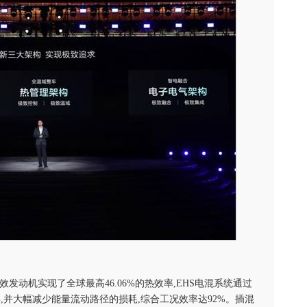
效发动机实现了全球最高46.06%的热效率,EHS电混系统通过
8%,并大幅减少能量流动路径的损耗,综合工况效率达92%。插混